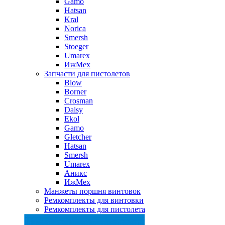
Gamo
Hatsan
Kral
Norica
Smersh
Stoeger
Umarex
ИжМех
Запчасти для пистолетов
Blow
Borner
Crosman
Daisy
Ekol
Gamo
Gletcher
Hatsan
Smersh
Umarex
Аникс
ИжМех
Манжеты поршня винтовок
Ремкомплекты для винтовки
Ремкомплекты для пистолета