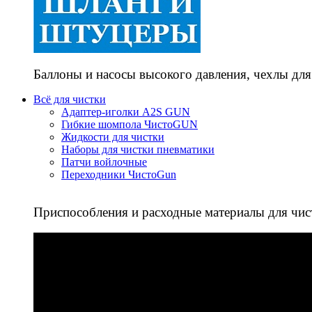
Баллоны и насосы высокого давления, чехлы для
Всё для чистки
Адаптер-иголки A2S GUN
Гибкие шомпола ЧистоGUN
Жидкости для чистки
Наборы для чистки пневматики
Патчи войлочные
Переходники ЧистоGun
Приспособления и расходные материалы для чис