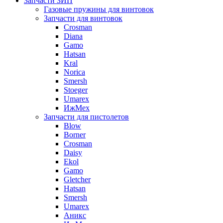
Запчасти ЗИП
Газовые пружины для винтовок
Запчасти для винтовок
Crosman
Diana
Gamo
Hatsan
Kral
Norica
Smersh
Stoeger
Umarex
ИжМех
Запчасти для пистолетов
Blow
Borner
Crosman
Daisy
Ekol
Gamo
Gletcher
Hatsan
Smersh
Umarex
Аникс