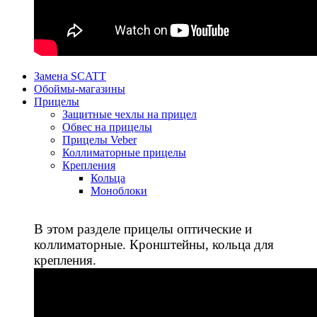
Замена SCATT
Обоймы-магазины
Прицелы
Защитные чехлы на прицел
Обвес на прицелы
Прицелы Veber
Коллиматорные прицелы
Крепления
Кольца
Моноблоки
В этом разделе прицелы оптические и
коллиматорные. Кронштейны, кольца для
крепления.