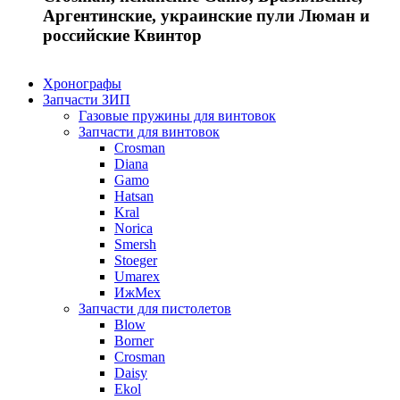
Аргентинские, украинские пули Люман и
российские Квинтор
Хронографы
Запчасти ЗИП
Газовые пружины для винтовок
Запчасти для винтовок
Crosman
Diana
Gamo
Hatsan
Kral
Norica
Smersh
Stoeger
Umarex
ИжМех
Запчасти для пистолетов
Blow
Borner
Crosman
Daisy
Ekol