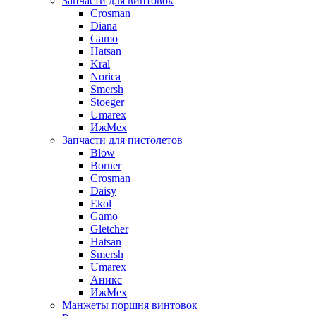
Запчасти для винтовок
Crosman
Diana
Gamo
Hatsan
Kral
Norica
Smersh
Stoeger
Umarex
ИжМех
Запчасти для пистолетов
Blow
Borner
Crosman
Daisy
Ekol
Gamo
Gletcher
Hatsan
Smersh
Umarex
Аникс
ИжМех
Манжеты поршня винтовок