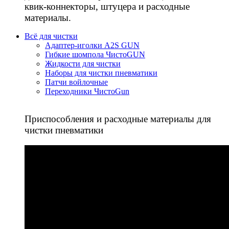
квик-коннекторы, штуцера и расходные
материалы.
Всё для чистки
Адаптер-иголки A2S GUN
Гибкие шомпола ЧистоGUN
Жидкости для чистки
Наборы для чистки пневматики
Патчи войлочные
Переходники ЧистоGun
Приспособления и расходные материалы для
чистки пневматики