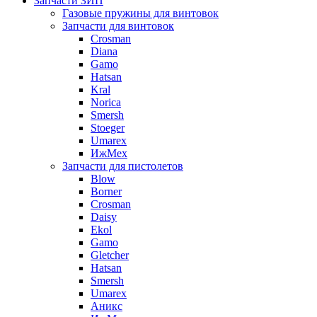
Запчасти ЗИП
Газовые пружины для винтовок
Запчасти для винтовок
Crosman
Diana
Gamo
Hatsan
Kral
Norica
Smersh
Stoeger
Umarex
ИжМех
Запчасти для пистолетов
Blow
Borner
Crosman
Daisy
Ekol
Gamo
Gletcher
Hatsan
Smersh
Umarex
Аникс