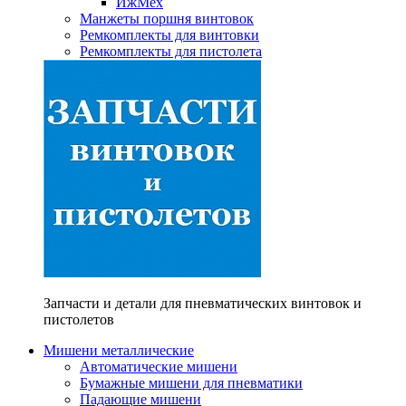
ИжМех
Манжеты поршня винтовок
Ремкомплекты для винтовки
Ремкомплекты для пистолета
Запчасти и детали для пневматических винтовок и
пистолетов
Мишени металлические
Автоматические мишени
Бумажные мишени для пневматики
Падающие мишени