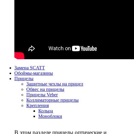
Замена SCATT
Обоймы-магазины
Прицелы
Защитные чехлы на прицел
Обвес на прицелы
Прицелы Veber
Коллиматорные прицелы
Крепления
Кольца
Моноблоки
В этом разделе прицелы оптические и