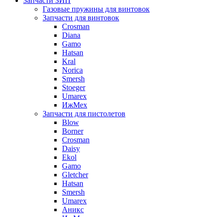
Запчасти ЗИП
Газовые пружины для винтовок
Запчасти для винтовок
Crosman
Diana
Gamo
Hatsan
Kral
Norica
Smersh
Stoeger
Umarex
ИжМех
Запчасти для пистолетов
Blow
Borner
Crosman
Daisy
Ekol
Gamo
Gletcher
Hatsan
Smersh
Umarex
Аникс