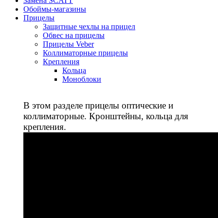
Замена SCATT
Обоймы-магазины
Прицелы
Защитные чехлы на прицел
Обвес на прицелы
Прицелы Veber
Коллиматорные прицелы
Крепления
Кольца
Моноблоки
В этом разделе прицелы оптические и
коллиматорные. Кронштейны, кольца для
крепления.