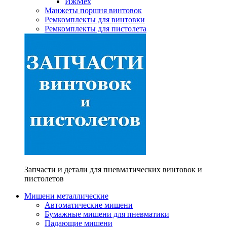
ИжМех
Манжеты поршня винтовок
Ремкомплекты для винтовки
Ремкомплекты для пистолета
Запчасти и детали для пневматических винтовок и
пистолетов
Мишени металлические
Автоматические мишени
Бумажные мишени для пневматики
Падающие мишени