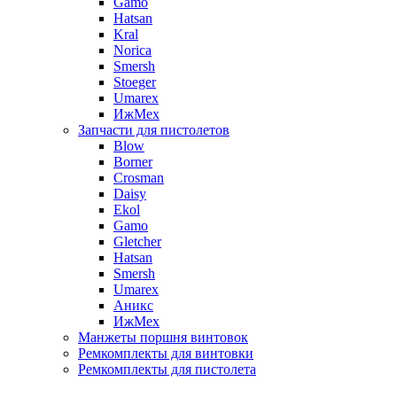
Gamo
Hatsan
Kral
Norica
Smersh
Stoeger
Umarex
ИжМех
Запчасти для пистолетов
Blow
Borner
Crosman
Daisy
Ekol
Gamo
Gletcher
Hatsan
Smersh
Umarex
Аникс
ИжМех
Манжеты поршня винтовок
Ремкомплекты для винтовки
Ремкомплекты для пистолета