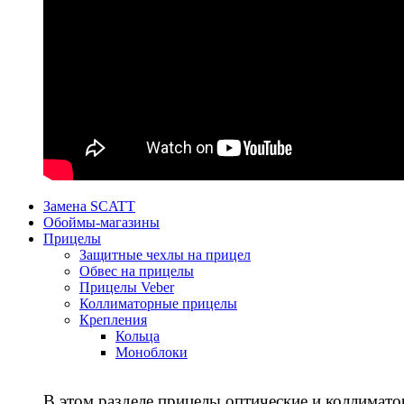
Замена SCATT
Обоймы-магазины
Прицелы
Защитные чехлы на прицел
Обвес на прицелы
Прицелы Veber
Коллиматорные прицелы
Крепления
Кольца
Моноблоки
В этом разделе прицелы оптические и коллимато