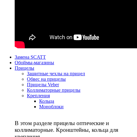
Замена SCATT
Обоймы-магазины
Прицелы
Защитные чехлы на прицел
Обвес на прицелы
Прицелы Veber
Коллиматорные прицелы
Крепления
Кольца
Моноблоки
В этом разделе прицелы оптические и
коллиматорные. Кронштейны, кольца для
крепления.