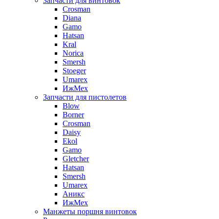
Запчасти для винтовок
Crosman
Diana
Gamo
Hatsan
Kral
Norica
Smersh
Stoeger
Umarex
ИжМех
Запчасти для пистолетов
Blow
Borner
Crosman
Daisy
Ekol
Gamo
Gletcher
Hatsan
Smersh
Umarex
Аникс
ИжМех
Манжеты поршня винтовок