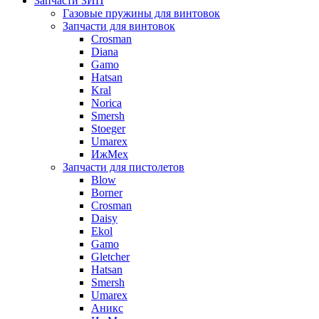
Запчасти ЗИП
Газовые пружины для винтовок
Запчасти для винтовок
Crosman
Diana
Gamo
Hatsan
Kral
Norica
Smersh
Stoeger
Umarex
ИжМех
Запчасти для пистолетов
Blow
Borner
Crosman
Daisy
Ekol
Gamo
Gletcher
Hatsan
Smersh
Umarex
Аникс