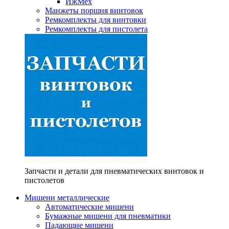
ИжМех
Манжеты поршня винтовок
Ремкомплекты для винтовки
Ремкомплекты для пистолета
Запчасти и детали для пневматических винтовок и
пистолетов
Мишени металлические
Автоматические мишени
Бумажные мишени для пневматики
Падающие мишени