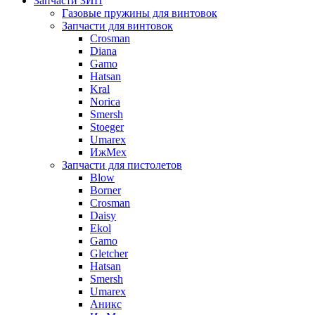
Запчасти ЗИП
Газовые пружины для винтовок
Запчасти для винтовок
Crosman
Diana
Gamo
Hatsan
Kral
Norica
Smersh
Stoeger
Umarex
ИжМех
Запчасти для пистолетов
Blow
Borner
Crosman
Daisy
Ekol
Gamo
Gletcher
Hatsan
Smersh
Umarex
Аникс