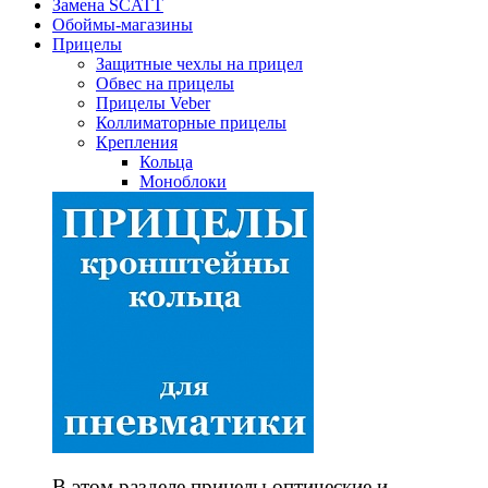
Замена SCATT
Обоймы-магазины
Прицелы
Защитные чехлы на прицел
Обвес на прицелы
Прицелы Veber
Коллиматорные прицелы
Крепления
Кольца
Моноблоки
В этом разделе прицелы оптические и