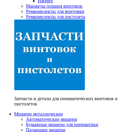
ИжМех
Манжеты поршня винтовок
Ремкомплекты для винтовки
Ремкомплекты для пистолета
Запчасти и детали для пневматических винтовок и
пистолетов
Мишени металлические
Автоматические мишени
Бумажные мишени для пневматики
Падающие мишени