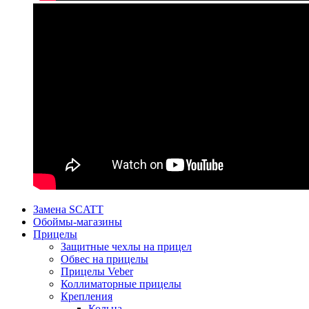
Замена SCATT
Обоймы-магазины
Прицелы
Защитные чехлы на прицел
Обвес на прицелы
Прицелы Veber
Коллиматорные прицелы
Крепления
Кольца