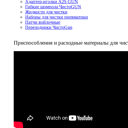
Адаптер-иголки A2S GUN
Гибкие шомпола ЧистоGUN
Жидкости для чистки
Наборы для чистки пневматики
Патчи войлочные
Переходники ЧистоGun
Приспособления и расходные материалы для чис