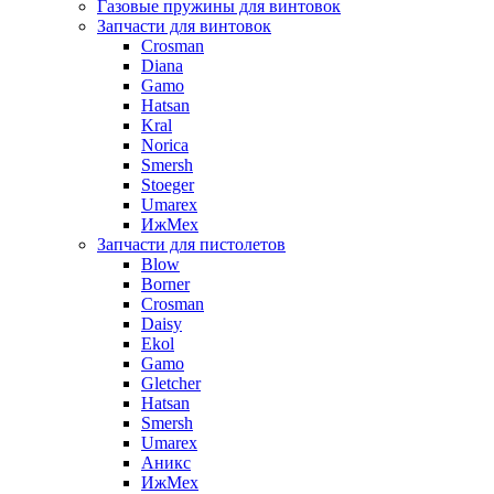
Газовые пружины для винтовок
Запчасти для винтовок
Crosman
Diana
Gamo
Hatsan
Kral
Norica
Smersh
Stoeger
Umarex
ИжМех
Запчасти для пистолетов
Blow
Borner
Crosman
Daisy
Ekol
Gamo
Gletcher
Hatsan
Smersh
Umarex
Аникс
ИжМех