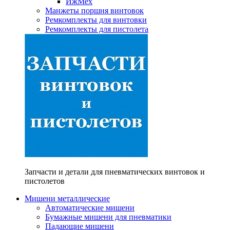
ИжМех
Манжеты поршня винтовок
Ремкомплекты для винтовки
Ремкомплекты для пистолета
Запчасти и детали для пневматических винтовок и
пистолетов
Мишени металлические
Автоматические мишени
Бумажные мишени для пневматики
Падающие мишени