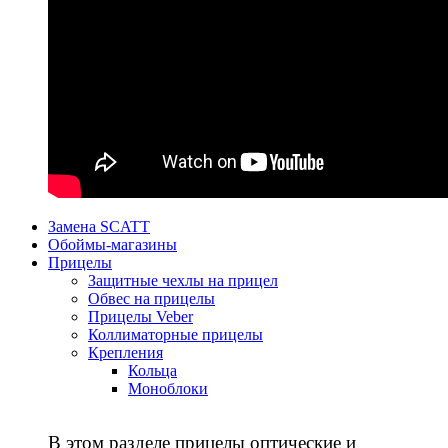
Замена SCATT
Обоймы-магазины
Прицелы
Защитные чехлы на прицел
Обвес на прицелы
Прицелы Veber
Коллиматорные прицелы
Крепления
Кольца
Моноблоки
В этом разделе прицелы оптические и