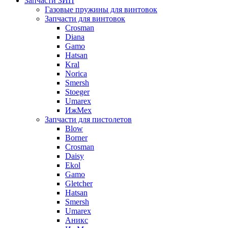
Запчасти ЗИП
Газовые пружины для винтовок
Запчасти для винтовок
Crosman
Diana
Gamo
Hatsan
Kral
Norica
Smersh
Stoeger
Umarex
ИжМех
Запчасти для пистолетов
Blow
Borner
Crosman
Daisy
Ekol
Gamo
Gletcher
Hatsan
Smersh
Umarex
Аникс