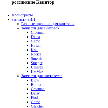
российские Квинтор
Хронографы
Запчасти ЗИП
Газовые пружины для винтовок
Запчасти для винтовок
Crosman
Diana
Gamo
Hatsan
Kral
Norica
Smersh
Stoeger
Umarex
ИжМех
Запчасти для пистолетов
Blow
Borner
Crosman
Daisy
Ekol
Gamo
Gletcher