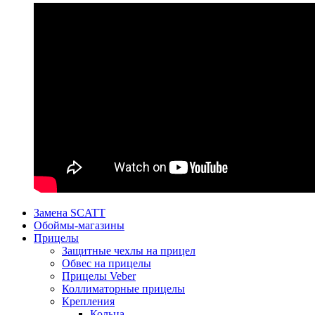
Замена SCATT
Обоймы-магазины
Прицелы
Защитные чехлы на прицел
Обвес на прицелы
Прицелы Veber
Коллиматорные прицелы
Крепления
Кольца