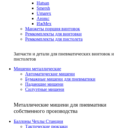
Hatsan
Smersh
Umarex
Аникс
ИжМех
Манжеты поршня винтовок
Ремкомплекты для винтовки
Ремкомплекты для пистолета
Запчасти и детали для пневматических винтовок и
пистолетов
Мишени металлические
Автоматические мишени
Бумажные мишени для пневматики
Падающие мишени
Силуэтные мишени
Металлические мишени для пневматики
собственного производства
Баллоны Чехлы Станции
Тактические рюкзаки