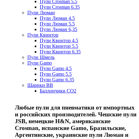
Пули Crosman 5.5
Пули Crosman 6.35
Пули Люман
Пули Люман 4.5
Пули Люман 5.5
Пули Люман 6,35
Пули Квинтор
Пули Квинтор 4.5
Пули Квинтор 5.5
Пули Квинтор 6.35
Пули Шмель
Пули Gamo
Пули Gamo 4.5
Пули Gamo 5.5
Пули Gamo 6.35
Шарики BB
Баллончики CO2
Любые пули для пневматики от импортных
и российских производителей. Чешские пули
JSB, немецкие H&N, американские
Crosman, испанские Gamo, Бразильские,
Аргентинские, украинские пули Люман и