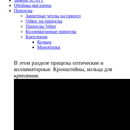
Замена SCATT
Обоймы-магазины
Прицелы
Защитные чехлы на прицел
Обвес на прицелы
Прицелы Veber
Коллиматорные прицелы
Крепления
Кольца
Моноблоки
В этом разделе прицелы оптические и
коллиматорные. Кронштейны, кольца для
крепления.