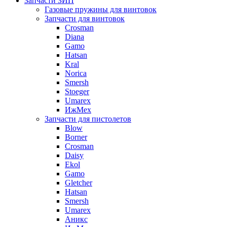
Запчасти ЗИП
Газовые пружины для винтовок
Запчасти для винтовок
Crosman
Diana
Gamo
Hatsan
Kral
Norica
Smersh
Stoeger
Umarex
ИжМех
Запчасти для пистолетов
Blow
Borner
Crosman
Daisy
Ekol
Gamo
Gletcher
Hatsan
Smersh
Umarex
Аникс