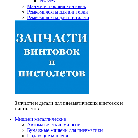
ИжМех
Манжеты поршня винтовок
Ремкомплекты для винтовки
Ремкомплекты для пистолета
Запчасти и детали для пневматических винтовок и
пистолетов
Мишени металлические
Автоматические мишени
Бумажные мишени для пневматики
Падающие мишени