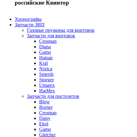
российские Квинтор
Хронографы
Запчасти ЗИП
Газовые пружины для винтовок
Запчасти для винтовок
Crosman
Diana
Gamo
Hatsan
Kral
Norica
Smersh
Stoeger
Umarex
ИжМех
Запчасти для пистолетов
Blow
Borner
Crosman
Daisy
Ekol
Gamo
Gletcher