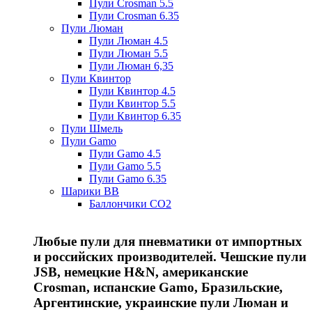
Пули Crosman 5.5
Пули Crosman 6.35
Пули Люман
Пули Люман 4.5
Пули Люман 5.5
Пули Люман 6,35
Пули Квинтор
Пули Квинтор 4.5
Пули Квинтор 5.5
Пули Квинтор 6.35
Пули Шмель
Пули Gamo
Пули Gamo 4.5
Пули Gamo 5.5
Пули Gamo 6.35
Шарики BB
Баллончики CO2
Любые пули для пневматики от импортных
и российских производителей. Чешские пули
JSB, немецкие H&N, американские
Crosman, испанские Gamo, Бразильские,
Аргентинские, украинские пули Люман и