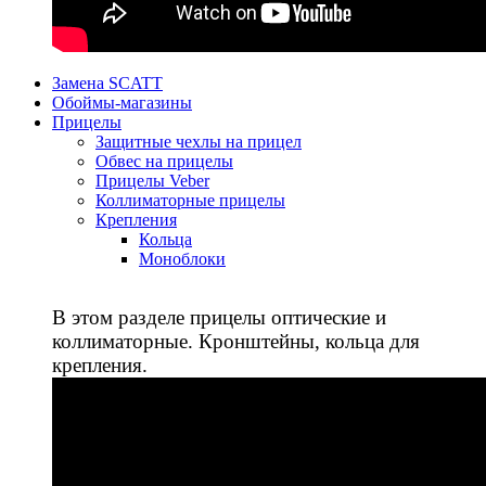
Замена SCATT
Обоймы-магазины
Прицелы
Защитные чехлы на прицел
Обвес на прицелы
Прицелы Veber
Коллиматорные прицелы
Крепления
Кольца
Моноблоки
В этом разделе прицелы оптические и
коллиматорные. Кронштейны, кольца для
крепления.