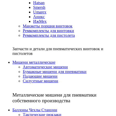
Hatsan
Smersh
Umarex
Аникс
ИжМех
Манжеты поршня винтовок
Ремкомплекты для винтовки
Ремкомплекты для пистолета
Запчасти и детали для пневматических винтовок и
пистолетов
Мишени металлические
Автоматические мишени
Бумажные мишени для пневматики
Падающие мишени
Силуэтные мишени
Металлические мишени для пневматики
собственного производства
Баллоны Чехлы Станции
Тактические рюкзаки