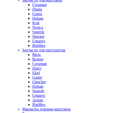
Запчасти для винтовок
Crosman
Diana
Gamo
Hatsan
Kral
Norica
Smersh
Stoeger
Umarex
ИжМех
Запчасти для пистолетов
Blow
Borner
Crosman
Daisy
Ekol
Gamo
Gletcher
Hatsan
Smersh
Umarex
Аникс
ИжМех
Манжеты поршня винтовок