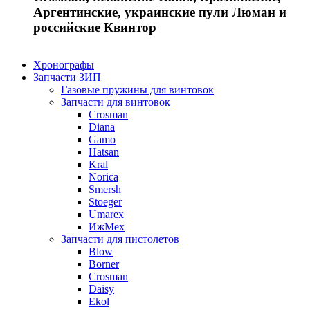
Аргентинские, украинские пули Люман и
российские Квинтор
Хронографы
Запчасти ЗИП
Газовые пружины для винтовок
Запчасти для винтовок
Crosman
Diana
Gamo
Hatsan
Kral
Norica
Smersh
Stoeger
Umarex
ИжМех
Запчасти для пистолетов
Blow
Borner
Crosman
Daisy
Ekol