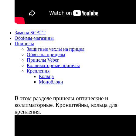
Замена SCATT
Обоймы-магазины
Прицелы
Защитные чехлы на прицел
Обвес на прицелы
Прицелы Veber
Коллиматорные прицелы
Крепления
Кольца
Моноблоки
В этом разделе прицелы оптические и
коллиматорные. Кронштейны, кольца для
крепления.