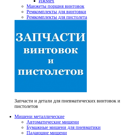
ИжМех
Манжеты поршня винтовок
Ремкомплекты для винтовки
Ремкомплекты для пистолета
Запчасти и детали для пневматических винтовок и
пистолетов
Мишени металлические
Автоматические мишени
Бумажные мишени для пневматики
Падающие мишени