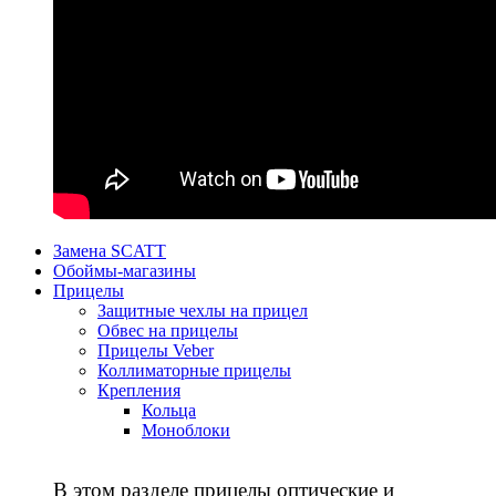
Замена SCATT
Обоймы-магазины
Прицелы
Защитные чехлы на прицел
Обвес на прицелы
Прицелы Veber
Коллиматорные прицелы
Крепления
Кольца
Моноблоки
В этом разделе прицелы оптические и