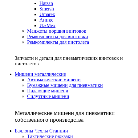
Hatsan
Smersh
Umarex
Аникс
ИжМех
Манжеты поршня винтовок
Ремкомплекты для винтовки
Ремкомплекты для пистолета
Запчасти и детали для пневматических винтовок и
пистолетов
Мишени металлические
Автоматические мишени
Бумажные мишени для пневматики
Падающие мишени
Силуэтные мишени
Металлические мишени для пневматики
собственного производства
Баллоны Чехлы Станции
Тактические рюкзаки