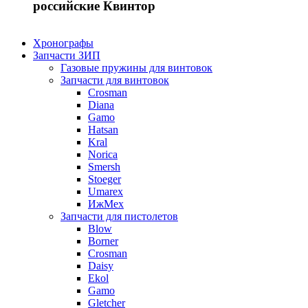
российские Квинтор
Хронографы
Запчасти ЗИП
Газовые пружины для винтовок
Запчасти для винтовок
Crosman
Diana
Gamo
Hatsan
Kral
Norica
Smersh
Stoeger
Umarex
ИжМех
Запчасти для пистолетов
Blow
Borner
Crosman
Daisy
Ekol
Gamo
Gletcher