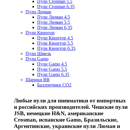
Пули Crosman 5.5
Пули Crosman 6.35
Пули Люман
Пули Люман 4.5
Пули Люман 5.5
Пули Люман 6,35
Пули Квинтор
Пули Квинтор 4.5
Пули Квинтор 5.5
Пули Квинтор 6.35
Пули Шмель
Пули Gamo
Пули Gamo 4.5
Пули Gamo 5.5
Пули Gamo 6.35
Шарики BB
Баллончики CO2
Любые пули для пневматики от импортных
и российских производителей. Чешские пули
JSB, немецкие H&N, американские
Crosman, испанские Gamo, Бразильские,
Аргентинские, украинские пули Люман и