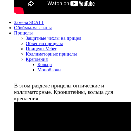
Замена SCATT
Обоймы-магазины
Прицелы
Защитные чехлы на прицел
Обвес на прицелы
Прицелы Veber
Коллиматорные прицелы
Крепления
Кольца
Моноблоки
В этом разделе прицелы оптические и
коллиматорные. Кронштейны, кольца для
крепления.