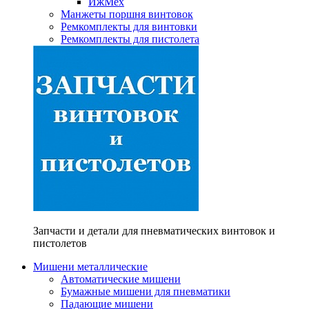
ИжМех
Манжеты поршня винтовок
Ремкомплекты для винтовки
Ремкомплекты для пистолета
Запчасти и детали для пневматических винтовок и
пистолетов
Мишени металлические
Автоматические мишени
Бумажные мишени для пневматики
Падающие мишени