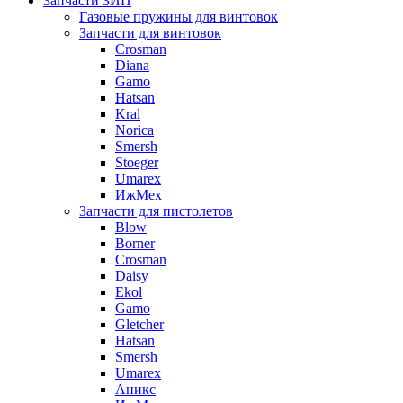
Запчасти ЗИП
Газовые пружины для винтовок
Запчасти для винтовок
Crosman
Diana
Gamo
Hatsan
Kral
Norica
Smersh
Stoeger
Umarex
ИжМех
Запчасти для пистолетов
Blow
Borner
Crosman
Daisy
Ekol
Gamo
Gletcher
Hatsan
Smersh
Umarex
Аникс