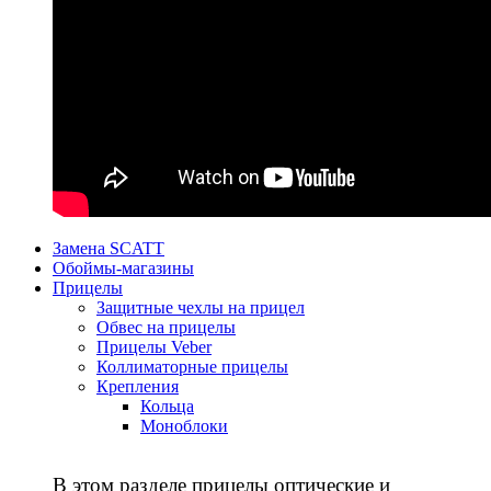
Замена SCATT
Обоймы-магазины
Прицелы
Защитные чехлы на прицел
Обвес на прицелы
Прицелы Veber
Коллиматорные прицелы
Крепления
Кольца
Моноблоки
В этом разделе прицелы оптические и