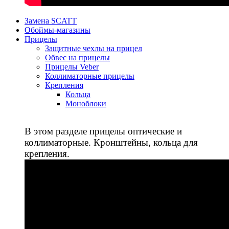
Замена SCATT
Обоймы-магазины
Прицелы
Защитные чехлы на прицел
Обвес на прицелы
Прицелы Veber
Коллиматорные прицелы
Крепления
Кольца
Моноблоки
В этом разделе прицелы оптические и
коллиматорные. Кронштейны, кольца для
крепления.