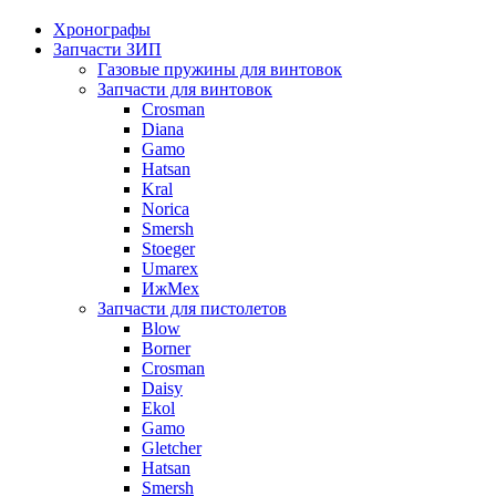
Хронографы
Запчасти ЗИП
Газовые пружины для винтовок
Запчасти для винтовок
Crosman
Diana
Gamo
Hatsan
Kral
Norica
Smersh
Stoeger
Umarex
ИжМех
Запчасти для пистолетов
Blow
Borner
Crosman
Daisy
Ekol
Gamo
Gletcher
Hatsan
Smersh