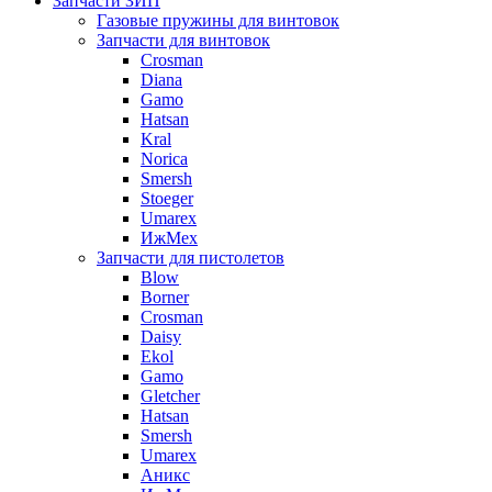
Запчасти ЗИП
Газовые пружины для винтовок
Запчасти для винтовок
Crosman
Diana
Gamo
Hatsan
Kral
Norica
Smersh
Stoeger
Umarex
ИжМех
Запчасти для пистолетов
Blow
Borner
Crosman
Daisy
Ekol
Gamo
Gletcher
Hatsan
Smersh
Umarex
Аникс