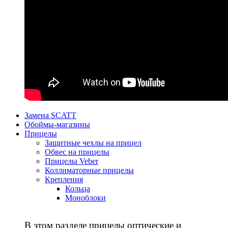
Замена SCATT
Обоймы-магазины
Прицелы
Защитные чехлы на прицел
Обвес на прицелы
Прицелы Veber
Коллиматорные прицелы
Крепления
Кольца
Моноблоки
В этом разделе прицелы оптические и