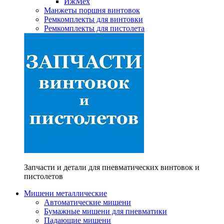
ИжМех
Манжеты поршня винтовок
Ремкомплекты для винтовки
Ремкомплекты для пистолета
Запчасти и детали для пневматических винтовок и
пистолетов
Мишени металлические
Автоматические мишени
Бумажные мишени для пневматики
Падающие мишени