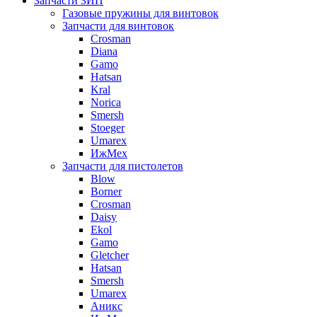
Запчасти ЗИП
Газовые пружины для винтовок
Запчасти для винтовок
Crosman
Diana
Gamo
Hatsan
Kral
Norica
Smersh
Stoeger
Umarex
ИжМех
Запчасти для пистолетов
Blow
Borner
Crosman
Daisy
Ekol
Gamo
Gletcher
Hatsan
Smersh
Umarex
Аникс