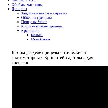
Замена SCATT
Обоймы-магазины
Прицелы
Защитные чехлы на прицел
Обвес на прицелы
Прицелы Veber
Коллиматорные прицелы
Крепления
Кольца
Моноблоки
В этом разделе прицелы оптические и
коллиматорные. Кронштейны, кольца для
крепления.