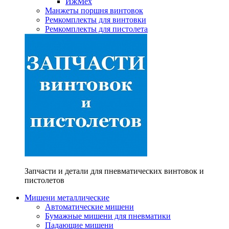
ИжМех
Манжеты поршня винтовок
Ремкомплекты для винтовки
Ремкомплекты для пистолета
Запчасти и детали для пневматических винтовок и
пистолетов
Мишени металлические
Автоматические мишени
Бумажные мишени для пневматики
Падающие мишени