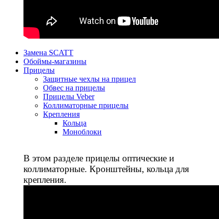
Замена SCATT
Обоймы-магазины
Прицелы
Защитные чехлы на прицел
Обвес на прицелы
Прицелы Veber
Коллиматорные прицелы
Крепления
Кольца
Моноблоки
В этом разделе прицелы оптические и
коллиматорные. Кронштейны, кольца для
крепления.