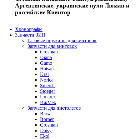
Аргентинские, украинские пули Люман и
российские Квинтор
Хронографы
Запчасти ЗИП
Газовые пружины для винтовок
Запчасти для винтовок
Crosman
Diana
Gamo
Hatsan
Kral
Norica
Smersh
Stoeger
Umarex
ИжМех
Запчасти для пистолетов
Blow
Borner
Crosman
Daisy
Ekol