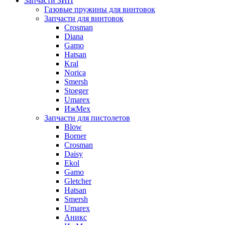
Запчасти ЗИП
Газовые пружины для винтовок
Запчасти для винтовок
Crosman
Diana
Gamo
Hatsan
Kral
Norica
Smersh
Stoeger
Umarex
ИжМех
Запчасти для пистолетов
Blow
Borner
Crosman
Daisy
Ekol
Gamo
Gletcher
Hatsan
Smersh
Umarex
Аникс