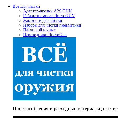
Всё для чистки
Адаптер-иголки A2S GUN
Гибкие шомпола ЧистоGUN
Жидкости для чистки
Наборы для чистки пневматики
Патчи войлочные
Переходники ЧистоGun
Приспособления и расходные материалы для чис