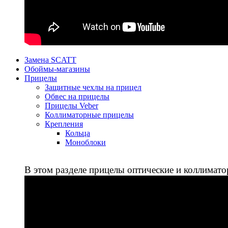
Замена SCATT
Обоймы-магазины
Прицелы
Защитные чехлы на прицел
Обвес на прицелы
Прицелы Veber
Коллиматорные прицелы
Крепления
Кольца
Моноблоки
В этом разделе прицелы оптические и коллимато