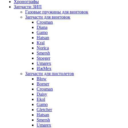
Хронографы
Запчасти ЗИП
Газовые пружины для винтовок
Запчасти для винтовок
Crosman
Diana
Gamo
Hatsan
Kral
Norica
Smersh
Stoeger
Umarex
ИжМех
Запчасти для пистолетов
Blow
Borner
Crosman
Daisy
Ekol
Gamo
Gletcher
Hatsan
Smersh
Umarex