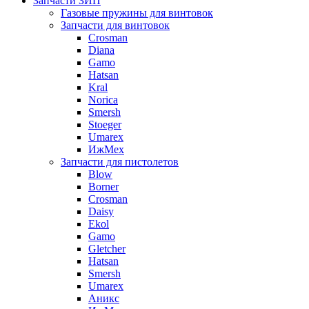
Запчасти ЗИП
Газовые пружины для винтовок
Запчасти для винтовок
Crosman
Diana
Gamo
Hatsan
Kral
Norica
Smersh
Stoeger
Umarex
ИжМех
Запчасти для пистолетов
Blow
Borner
Crosman
Daisy
Ekol
Gamo
Gletcher
Hatsan
Smersh
Umarex
Аникс