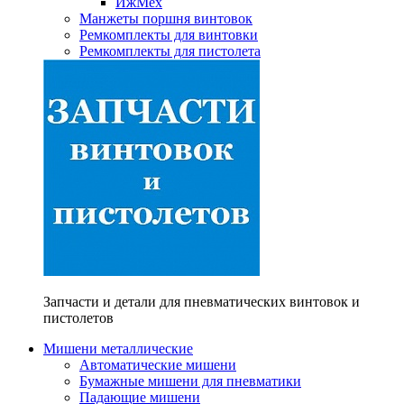
ИжМех
Манжеты поршня винтовок
Ремкомплекты для винтовки
Ремкомплекты для пистолета
Запчасти и детали для пневматических винтовок и
пистолетов
Мишени металлические
Автоматические мишени
Бумажные мишени для пневматики
Падающие мишени