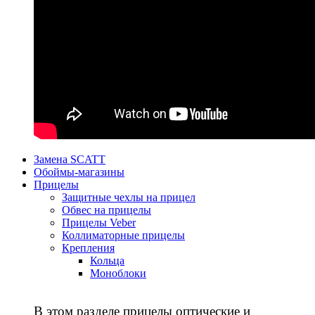
Замена SCATT
Обоймы-магазины
Прицелы
Защитные чехлы на прицел
Обвес на прицелы
Прицелы Veber
Коллиматорные прицелы
Крепления
Кольца
Моноблоки
В этом разделе прицелы оптические и