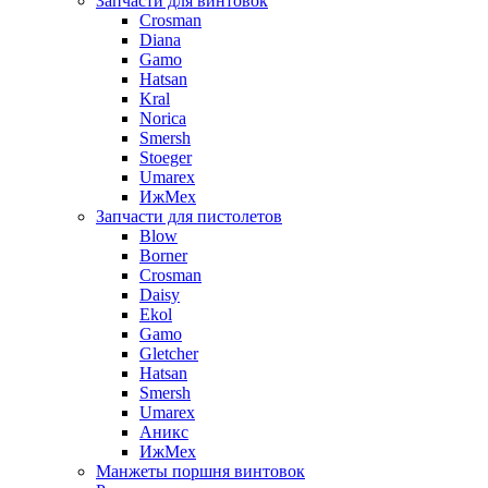
Запчасти для винтовок
Crosman
Diana
Gamo
Hatsan
Kral
Norica
Smersh
Stoeger
Umarex
ИжМех
Запчасти для пистолетов
Blow
Borner
Crosman
Daisy
Ekol
Gamo
Gletcher
Hatsan
Smersh
Umarex
Аникс
ИжМех
Манжеты поршня винтовок