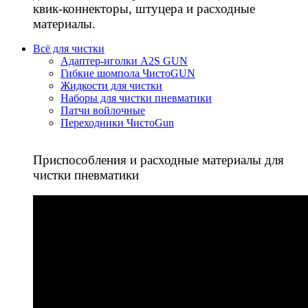
квик-коннекторы, штуцера и расходные
материалы.
Всё для чистки
Адаптер-иголки A2S GUN
Гибкие шомпола ЧистоGUN
Жидкости для чистки
Наборы для чистки пневматики
Патчи войлочные
Переходники ЧистоGun
Приспособления и расходные материалы для
чистки пневматики