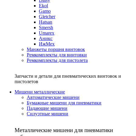
Daisy
Ekol
Gamo
Gletcher
Hatsan
Smersh
Umarex
Аникс
ИжМех
Манжеты поршня винтовок
Ремкомплекты для винтовки
Ремкомплекты для пистолета
Запчасти и детали для пневматических винтовок и
пистолетов
Мишени металлические
Автоматические мишени
Бумажные мишени для пневматики
Падающие мишени
Силуэтные мишени
Металлические мишени для пневматики