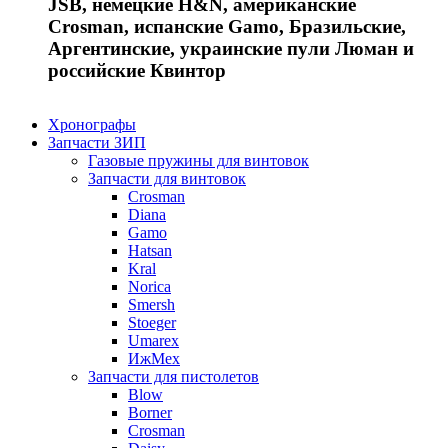
JSB, немецкие H&N, американские
Crosman, испанские Gamo, Бразильские,
Аргентинские, украинские пули Люман и
российские Квинтор
Хронографы
Запчасти ЗИП
Газовые пружины для винтовок
Запчасти для винтовок
Crosman
Diana
Gamo
Hatsan
Kral
Norica
Smersh
Stoeger
Umarex
ИжМех
Запчасти для пистолетов
Blow
Borner
Crosman