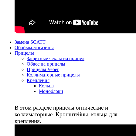
Замена SCATT
Обоймы-магазины
Прицелы
Защитные чехлы на прицел
Обвес на прицелы
Прицелы Veber
Коллиматорные прицелы
Крепления
Кольца
Моноблоки
В этом разделе прицелы оптические и
коллиматорные. Кронштейны, кольца для
крепления.