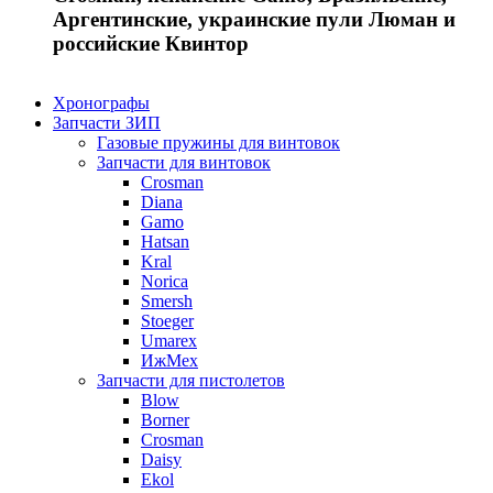
Аргентинские, украинские пули Люман и
российские Квинтор
Хронографы
Запчасти ЗИП
Газовые пружины для винтовок
Запчасти для винтовок
Crosman
Diana
Gamo
Hatsan
Kral
Norica
Smersh
Stoeger
Umarex
ИжМех
Запчасти для пистолетов
Blow
Borner
Crosman
Daisy
Ekol