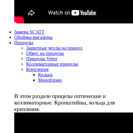
Замена SCATT
Обоймы-магазины
Прицелы
Защитные чехлы на прицел
Обвес на прицелы
Прицелы Veber
Коллиматорные прицелы
Крепления
Кольца
Моноблоки
В этом разделе прицелы оптические и
коллиматорные. Кронштейны, кольца для
крепления.