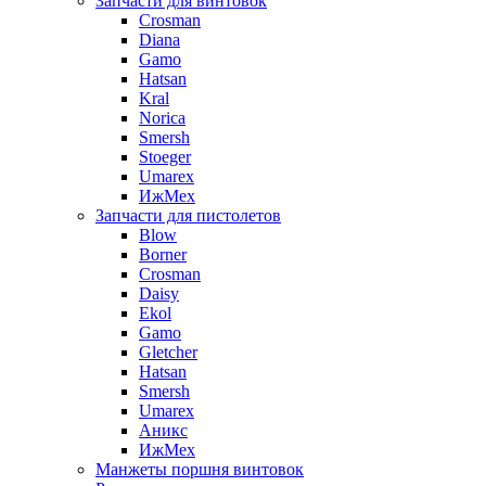
Запчасти для винтовок
Crosman
Diana
Gamo
Hatsan
Kral
Norica
Smersh
Stoeger
Umarex
ИжМех
Запчасти для пистолетов
Blow
Borner
Crosman
Daisy
Ekol
Gamo
Gletcher
Hatsan
Smersh
Umarex
Аникс
ИжМех
Манжеты поршня винтовок