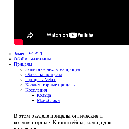
Замена SCATT
Обоймы-магазины
Прицелы
Защитные чехлы на прицел
Обвес на прицелы
Прицелы Veber
Коллиматорные прицелы
Крепления
Кольца
Моноблоки
В этом разделе прицелы оптические и
коллиматорные. Кронштейны, кольца для
крепления.