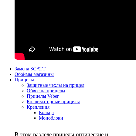
Замена SCATT
Обоймы-магазины
Прицелы
Защитные чехлы на прицел
Обвес на прицелы
Прицелы Veber
Коллиматорные прицелы
Крепления
Кольца
Моноблоки
В этом разделе прицелы оптические и