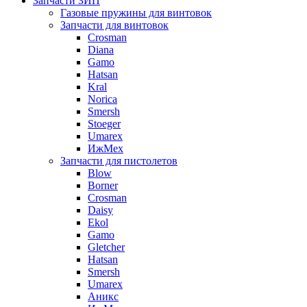
Запчасти ЗИП
Газовые пружины для винтовок
Запчасти для винтовок
Crosman
Diana
Gamo
Hatsan
Kral
Norica
Smersh
Stoeger
Umarex
ИжМех
Запчасти для пистолетов
Blow
Borner
Crosman
Daisy
Ekol
Gamo
Gletcher
Hatsan
Smersh
Umarex
Аникс