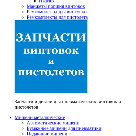
ИжМех
Манжеты поршня винтовок
Ремкомплекты для винтовки
Ремкомплекты для пистолета
Запчасти и детали для пневматических винтовок и
пистолетов
Мишени металлические
Автоматические мишени
Бумажные мишени для пневматики
Падающие мишени