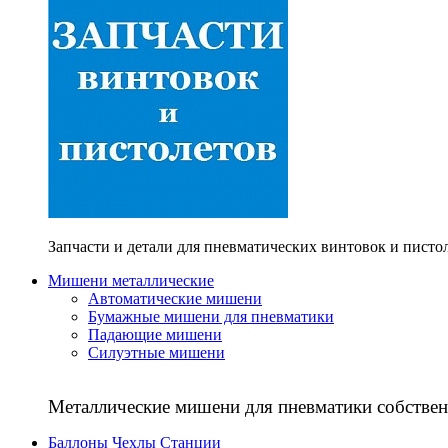
Запчасти и детали для пневматических винтовок и писто
Мишени металлические
Автоматические мишени
Бумажные мишени для пневматики
Падающие мишени
Силуэтные мишени
Металлические мишени для пневматики собствен
Баллоны Чехлы Станции