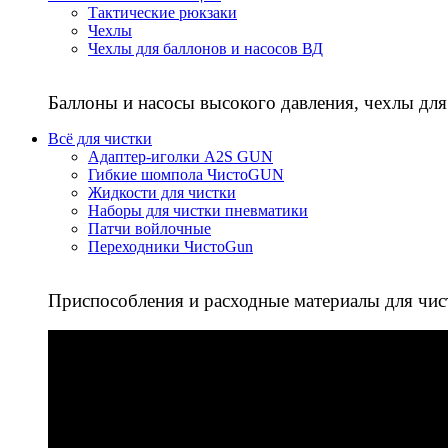
Тактические рюкзаки
Чехлы
Чехлы для баллонов и насосов ВД
Баллоны и насосы высокого давления, чехлы для
Всё для чистки
Адаптер-иголки A2S GUN
Гибкие шомпола ЧистоGUN
Жидкости для чистки
Наборы для чистки пневматики
Патчи войлочные
Переходники ЧистоGun
Приспособления и расходные материалы для чис