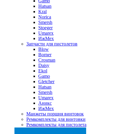
Gamo
Hatsan
Kral
Norica
Smersh
Stoeger
Umarex
ИжМех
Запчасти для пистолетов
Blow
Borner
Crosman
Daisy
Ekol
Gamo
Gletcher
Hatsan
Smersh
Umarex
Аникс
ИжМех
Манжеты поршня винтовок
Ремкомплекты для винтовки
Ремкомплекты для пистолета