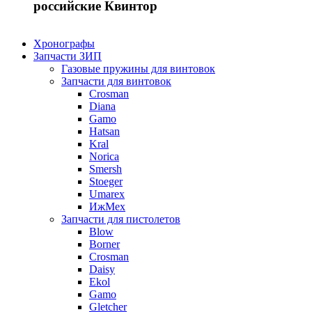
российские Квинтор
Хронографы
Запчасти ЗИП
Газовые пружины для винтовок
Запчасти для винтовок
Crosman
Diana
Gamo
Hatsan
Kral
Norica
Smersh
Stoeger
Umarex
ИжМех
Запчасти для пистолетов
Blow
Borner
Crosman
Daisy
Ekol
Gamo
Gletcher