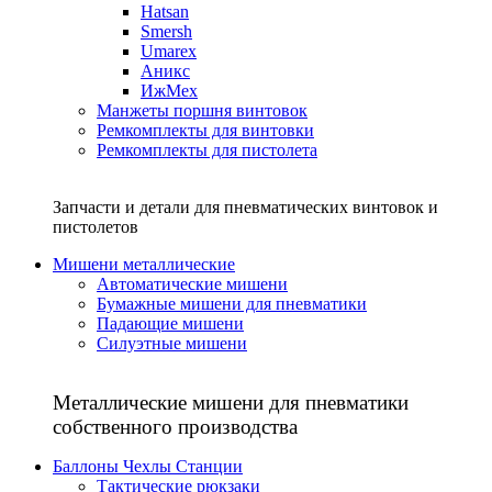
Hatsan
Smersh
Umarex
Аникс
ИжМех
Манжеты поршня винтовок
Ремкомплекты для винтовки
Ремкомплекты для пистолета
Запчасти и детали для пневматических винтовок и
пистолетов
Мишени металлические
Автоматические мишени
Бумажные мишени для пневматики
Падающие мишени
Силуэтные мишени
Металлические мишени для пневматики
собственного производства
Баллоны Чехлы Станции
Тактические рюкзаки