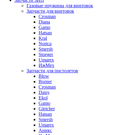
Запчасти ЗИП
Газовые пружины для винтовок
Запчасти для винтовок
Crosman
Diana
Gamo
Hatsan
Kral
Norica
Smersh
Stoeger
Umarex
ИжМех
Запчасти для пистолетов
Blow
Borner
Crosman
Daisy
Ekol
Gamo
Gletcher
Hatsan
Smersh
Umarex
Аникс