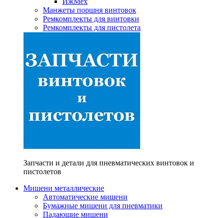
ИжМех
Манжеты поршня винтовок
Ремкомплекты для винтовки
Ремкомплекты для пистолета
Запчасти и детали для пневматических винтовок и
пистолетов
Мишени металлические
Автоматические мишени
Бумажные мишени для пневматики
Падающие мишени