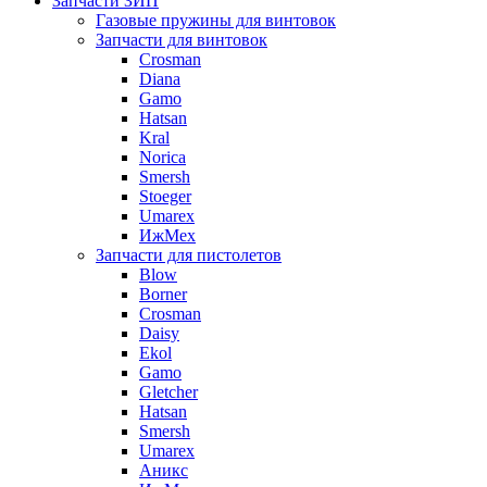
Запчасти ЗИП
Газовые пружины для винтовок
Запчасти для винтовок
Crosman
Diana
Gamo
Hatsan
Kral
Norica
Smersh
Stoeger
Umarex
ИжМех
Запчасти для пистолетов
Blow
Borner
Crosman
Daisy
Ekol
Gamo
Gletcher
Hatsan
Smersh
Umarex
Аникс