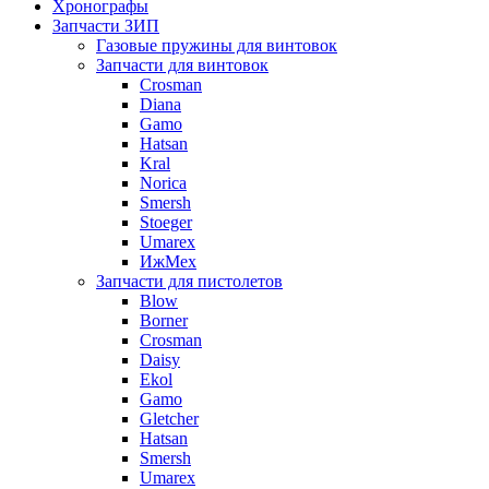
Хронографы
Запчасти ЗИП
Газовые пружины для винтовок
Запчасти для винтовок
Crosman
Diana
Gamo
Hatsan
Kral
Norica
Smersh
Stoeger
Umarex
ИжМех
Запчасти для пистолетов
Blow
Borner
Crosman
Daisy
Ekol
Gamo
Gletcher
Hatsan
Smersh
Umarex