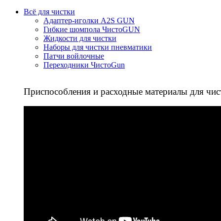
Всё для чистки
Адаптер-иголки A2S GUN
Гибкие шомпола ЧистоGUN
Жидкости для чистки
Наборы для чистки пневматики
Патчи войлочные
Переходники ЧистоGun
Приспособления и расходные материалы для чис