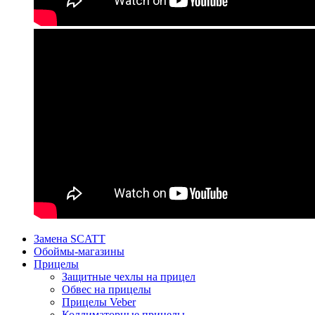
Замена SCATT
Обоймы-магазины
Прицелы
Защитные чехлы на прицел
Обвес на прицелы
Прицелы Veber
Коллиматорные прицелы