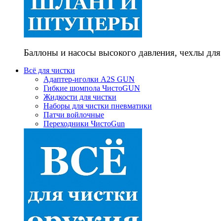
Баллоны и насосы высокого давления, чехлы для
Всё для чистки
Адаптер-иголки A2S GUN
Гибкие шомпола ЧистоGUN
Жидкости для чистки
Наборы для чистки пневматики
Патчи войлочные
Переходники ЧистоGun