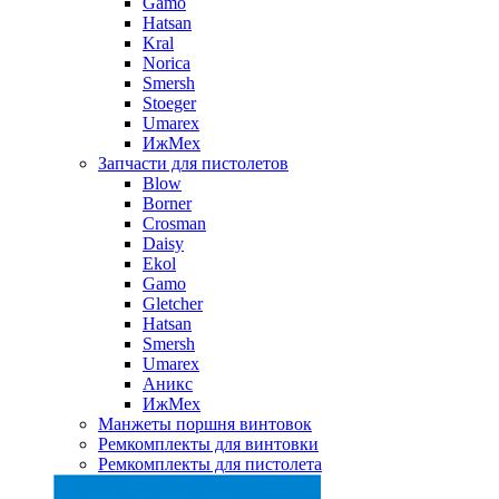
Gamo
Hatsan
Kral
Norica
Smersh
Stoeger
Umarex
ИжМех
Запчасти для пистолетов
Blow
Borner
Crosman
Daisy
Ekol
Gamo
Gletcher
Hatsan
Smersh
Umarex
Аникс
ИжМех
Манжеты поршня винтовок
Ремкомплекты для винтовки
Ремкомплекты для пистолета