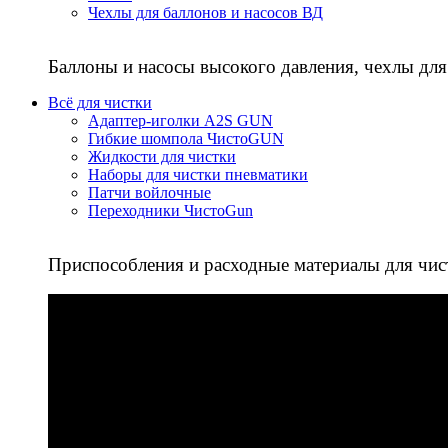
Чехлы для баллонов и насосов ВД
Баллоны и насосы высокого давления, чехлы для
Всё для чистки
Адаптер-иголки A2S GUN
Гибкие шомпола ЧистоGUN
Жидкости для чистки
Наборы для чистки пневматики
Патчи войлочные
Переходники ЧистоGun
Приспособления и расходные материалы для чис