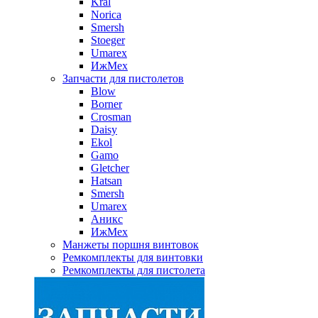
Kral
Norica
Smersh
Stoeger
Umarex
ИжМех
Запчасти для пистолетов
Blow
Borner
Crosman
Daisy
Ekol
Gamo
Gletcher
Hatsan
Smersh
Umarex
Аникс
ИжМех
Манжеты поршня винтовок
Ремкомплекты для винтовки
Ремкомплекты для пистолета