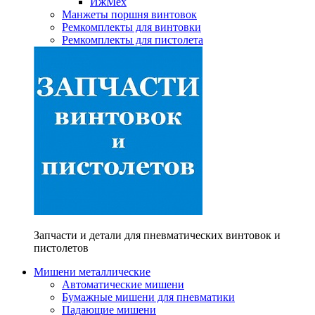
ИжМех
Манжеты поршня винтовок
Ремкомплекты для винтовки
Ремкомплекты для пистолета
Запчасти и детали для пневматических винтовок и
пистолетов
Мишени металлические
Автоматические мишени
Бумажные мишени для пневматики
Падающие мишени