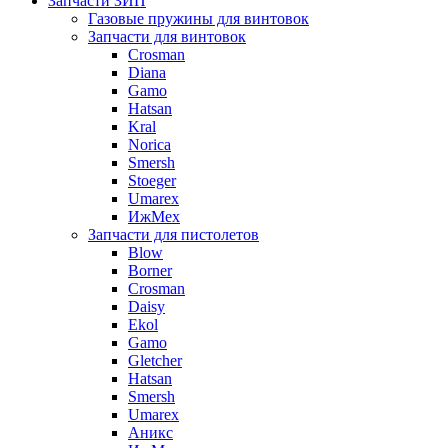
Запчасти ЗИП
Газовые пружины для винтовок
Запчасти для винтовок
Crosman
Diana
Gamo
Hatsan
Kral
Norica
Smersh
Stoeger
Umarex
ИжМех
Запчасти для пистолетов
Blow
Borner
Crosman
Daisy
Ekol
Gamo
Gletcher
Hatsan
Smersh
Umarex
Аникс