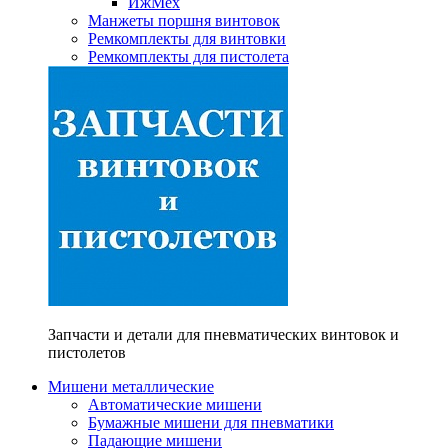
ИжМех
Манжеты поршня винтовок
Ремкомплекты для винтовки
Ремкомплекты для пистолета
Запчасти и детали для пневматических винтовок и
пистолетов
Мишени металлические
Автоматические мишени
Бумажные мишени для пневматики
Падающие мишени