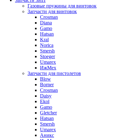
Запчасти ЗИП
Газовые пружины для винтовок
Запчасти для винтовок
Crosman
Diana
Gamo
Hatsan
Kral
Norica
Smersh
Stoeger
Umarex
ИжМех
Запчасти для пистолетов
Blow
Borner
Crosman
Daisy
Ekol
Gamo
Gletcher
Hatsan
Smersh
Umarex
Аникс