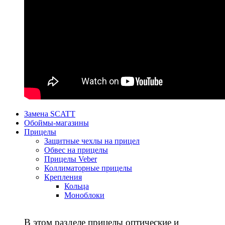
Замена SCATT
Обоймы-магазины
Прицелы
Защитные чехлы на прицел
Обвес на прицелы
Прицелы Veber
Коллиматорные прицелы
Крепления
Кольца
Моноблоки
В этом разделе прицелы оптические и