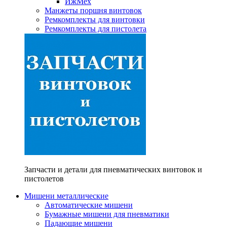
ИжМех
Манжеты поршня винтовок
Ремкомплекты для винтовки
Ремкомплекты для пистолета
Запчасти и детали для пневматических винтовок и
пистолетов
Мишени металлические
Автоматические мишени
Бумажные мишени для пневматики
Падающие мишени