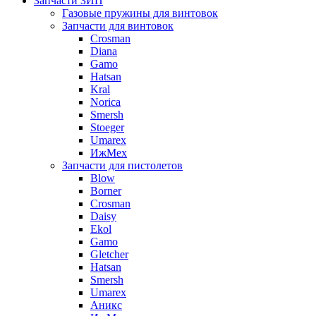
Запчасти ЗИП
Газовые пружины для винтовок
Запчасти для винтовок
Crosman
Diana
Gamo
Hatsan
Kral
Norica
Smersh
Stoeger
Umarex
ИжМех
Запчасти для пистолетов
Blow
Borner
Crosman
Daisy
Ekol
Gamo
Gletcher
Hatsan
Smersh
Umarex
Аникс