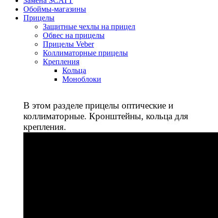
Замена SCATT
Обоймы-магазины
Прицелы
Защитные чехлы на прицел
Обвес на прицелы
Прицелы Veber
Коллиматорные прицелы
Крепления
Кольца
Моноблоки
В этом разделе прицелы оптические и
коллиматорные. Кронштейны, кольца для
крепления.