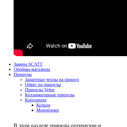
Замена SCATT
Обоймы-магазины
Прицелы
Защитные чехлы на прицел
Обвес на прицелы
Прицелы Veber
Коллиматорные прицелы
Крепления
Кольца
Моноблоки
В этом разделе прицелы оптические и