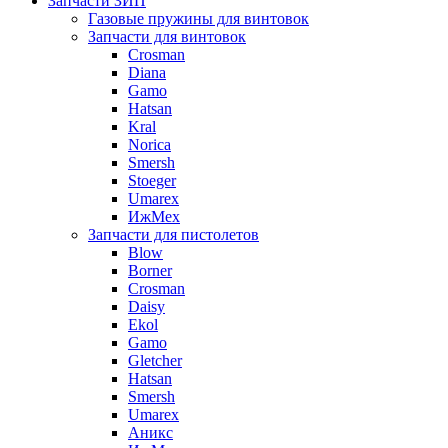
Запчасти ЗИП
Газовые пружины для винтовок
Запчасти для винтовок
Crosman
Diana
Gamo
Hatsan
Kral
Norica
Smersh
Stoeger
Umarex
ИжМех
Запчасти для пистолетов
Blow
Borner
Crosman
Daisy
Ekol
Gamo
Gletcher
Hatsan
Smersh
Umarex
Аникс