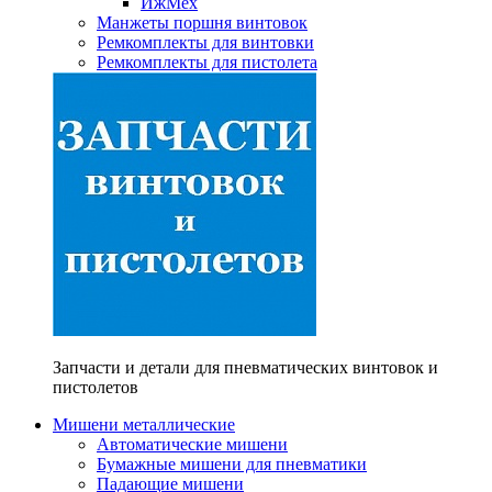
ИжМех
Манжеты поршня винтовок
Ремкомплекты для винтовки
Ремкомплекты для пистолета
Запчасти и детали для пневматических винтовок и
пистолетов
Мишени металлические
Автоматические мишени
Бумажные мишени для пневматики
Падающие мишени