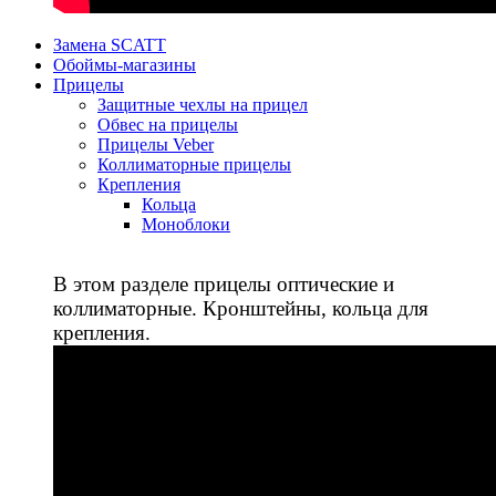
Замена SCATT
Обоймы-магазины
Прицелы
Защитные чехлы на прицел
Обвес на прицелы
Прицелы Veber
Коллиматорные прицелы
Крепления
Кольца
Моноблоки
В этом разделе прицелы оптические и
коллиматорные. Кронштейны, кольца для
крепления.