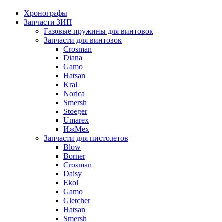
Хронографы
Запчасти ЗИП
Газовые пружины для винтовок
Запчасти для винтовок
Crosman
Diana
Gamo
Hatsan
Kral
Norica
Smersh
Stoeger
Umarex
ИжМех
Запчасти для пистолетов
Blow
Borner
Crosman
Daisy
Ekol
Gamo
Gletcher
Hatsan
Smersh