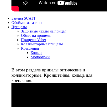
Замена SCATT
Обоймы-магазины
Прицелы
Защитные чехлы на прицел
Обвес на прицелы
Прицелы Veber
Коллиматорные прицелы
Крепления
Кольца
Моноблоки
В этом разделе прицелы оптические и
коллиматорные. Кронштейны, кольца для
крепления.