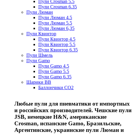
Пули Crosman 5.5
Пули Crosman 6.35
Пули Люман
Пули Люман 4.5
Пули Люман 5.5
Пули Люман 6,35
Пули Квинтор
Пули Квинтор 4.5
Пули Квинтор 5.5
Пули Квинтор 6.35
Пули Шмель
Пули Gamo
Пули Gamo 4.5
Пули Gamo 5.5
Пули Gamo 6.35
Шарики BB
Баллончики CO2
Любые пули для пневматики от импортных
и российских производителей. Чешские пули
JSB, немецкие H&N, американские
Crosman, испанские Gamo, Бразильские,
Аргентинские, украинские пули Люман и