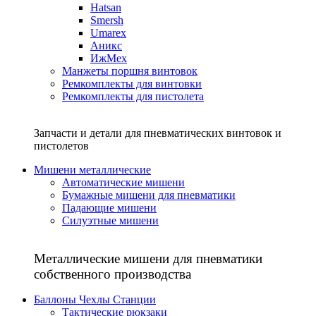
Hatsan
Smersh
Umarex
Аникс
ИжМех
Манжеты поршня винтовок
Ремкомплекты для винтовки
Ремкомплекты для пистолета
Запчасти и детали для пневматических винтовок и
пистолетов
Мишени металлические
Автоматические мишени
Бумажные мишени для пневматики
Падающие мишени
Силуэтные мишени
Металлические мишени для пневматики
собственного производства
Баллоны Чехлы Станции
Тактические рюкзаки