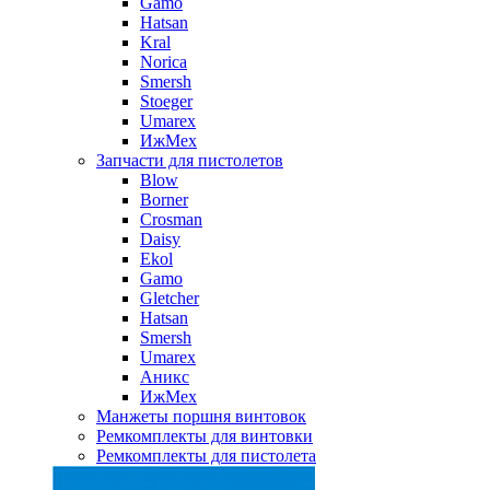
Gamo
Hatsan
Kral
Norica
Smersh
Stoeger
Umarex
ИжМех
Запчасти для пистолетов
Blow
Borner
Crosman
Daisy
Ekol
Gamo
Gletcher
Hatsan
Smersh
Umarex
Аникс
ИжМех
Манжеты поршня винтовок
Ремкомплекты для винтовки
Ремкомплекты для пистолета