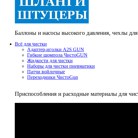
Баллоны и насосы высокого давления, чехлы для
Всё для чистки
Адаптер-иголки A2S GUN
Гибкие шомпола ЧистоGUN
Жидкости для чистки
Наборы для чистки пневматики
Патчи войлочные
Переходники ЧистоGun
Приспособления и расходные материалы для чис