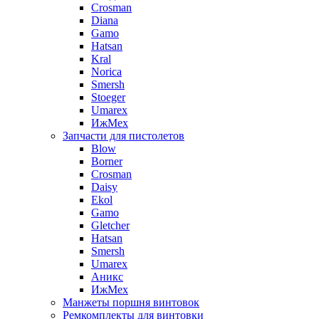
Crosman
Diana
Gamo
Hatsan
Kral
Norica
Smersh
Stoeger
Umarex
ИжМех
Запчасти для пистолетов
Blow
Borner
Crosman
Daisy
Ekol
Gamo
Gletcher
Hatsan
Smersh
Umarex
Аникс
ИжМех
Манжеты поршня винтовок
Ремкомплекты для винтовки