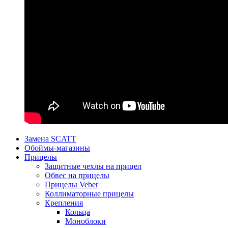
Замена SCATT
Обоймы-магазины
Прицелы
Защитные чехлы на прицел
Обвес на прицелы
Прицелы Veber
Коллиматорные прицелы
Крепления
Кольца
Моноблоки