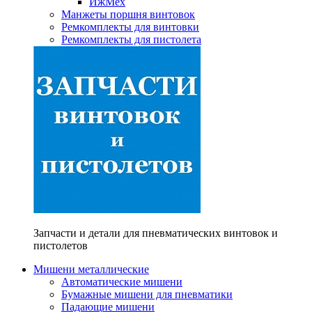
ИжМех
Манжеты поршня винтовок
Ремкомплекты для винтовки
Ремкомплекты для пистолета
Запчасти и детали для пневматических винтовок и
пистолетов
Мишени металлические
Автоматические мишени
Бумажные мишени для пневматики
Падающие мишени