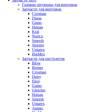
Запчасти ЗИП
Газовые пружины для винтовок
Запчасти для винтовок
Crosman
Diana
Gamo
Hatsan
Kral
Norica
Smersh
Stoeger
Umarex
ИжМех
Запчасти для пистолетов
Blow
Borner
Crosman
Daisy
Ekol
Gamo
Gletcher
Hatsan
Smersh
Umarex
Аникс