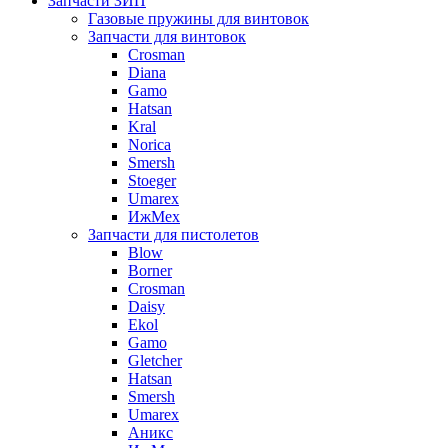
Запчасти ЗИП
Газовые пружины для винтовок
Запчасти для винтовок
Crosman
Diana
Gamo
Hatsan
Kral
Norica
Smersh
Stoeger
Umarex
ИжМех
Запчасти для пистолетов
Blow
Borner
Crosman
Daisy
Ekol
Gamo
Gletcher
Hatsan
Smersh
Umarex
Аникс