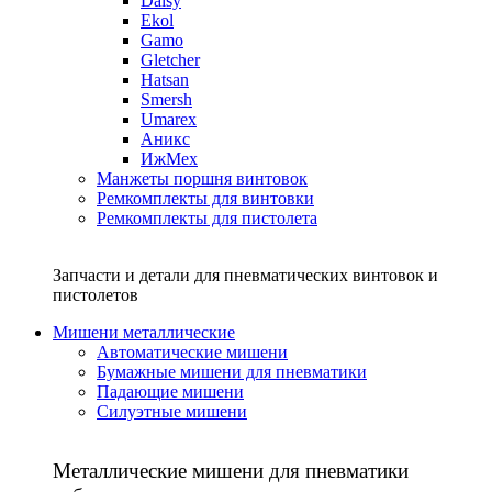
Daisy
Ekol
Gamo
Gletcher
Hatsan
Smersh
Umarex
Аникс
ИжМех
Манжеты поршня винтовок
Ремкомплекты для винтовки
Ремкомплекты для пистолета
Запчасти и детали для пневматических винтовок и
пистолетов
Мишени металлические
Автоматические мишени
Бумажные мишени для пневматики
Падающие мишени
Силуэтные мишени
Металлические мишени для пневматики