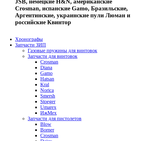
JSB, немецкие H&N, американские
Crosman, испанские Gamo, Бразильские,
Аргентинские, украинские пули Люман и
российские Квинтор
Хронографы
Запчасти ЗИП
Газовые пружины для винтовок
Запчасти для винтовок
Crosman
Diana
Gamo
Hatsan
Kral
Norica
Smersh
Stoeger
Umarex
ИжМех
Запчасти для пистолетов
Blow
Borner
Crosman