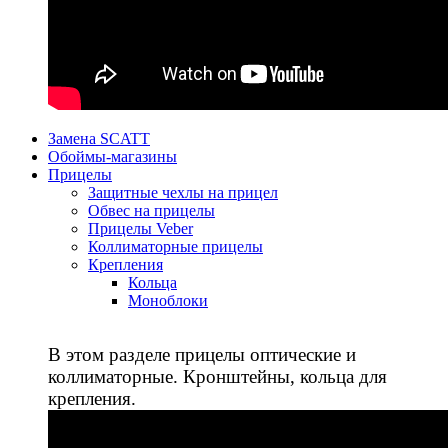
Замена SCATT
Обоймы-магазины
Прицелы
Защитные чехлы на прицел
Обвес на прицелы
Прицелы Veber
Коллиматорные прицелы
Крепления
Кольца
Моноблоки
В этом разделе прицелы оптические и
коллиматорные. Кронштейны, кольца для
крепления.